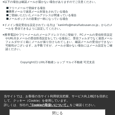
※以下の場合は確認メールが届かない場合がありますのでご注意ください。
■フリーメールで登録する場合
■携帯メールで迷惑メール対策をされている場合
■ご登録いただいたメールアドレスが間違っている場合
■メールボックスの容量が一杯になっている場合
※ドメイン指定受信を設定されている方は「kaniinfo@maruifudousan.co.jp」からのメ
ールを 受信できるように設定してください。
※携帯電話やフリーメールのメールアドレスでのご登録で、PCメールの受信拒否設定
やURL付きメールの受信拒否設定をしている場合に、受信フォルダでなく迷惑メール
フォルダやゴミ箱にメールが振り分けられてしまい、確認メールの受信ができない
可能性がございます。お手数ですが、メールが届かない場合にはメール設定をご確
認ください。
Copyright(C) LIXIL不動産ショップ マルイ不動産 可児支店
当サイトでは、お客様の当サイト利用状況把握、サービス向上検討を目的と
して、クッキー（Cookie）を使用しています。
詳しくは、当社の
「Cookieの取扱いについて」
をご確認ください。
閉じる