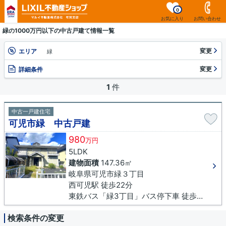
0
お気に入り
お問い合わせ
緑の1000万円以下の中古戸建て情報一覧
変更
エリア
緑
変更
詳細条件
1
件
中古一戸建住宅
可児市緑 中古戸建
980
万円
5LDK
建物面積
147.36㎡
岐阜県可児市緑３丁目
西可児駅 徒歩22分
東鉄バス「緑3丁目」バス停下車 徒歩3分
検索条件の変更