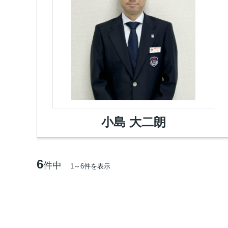
小島 大二朗
6
件中
1～6件を表示