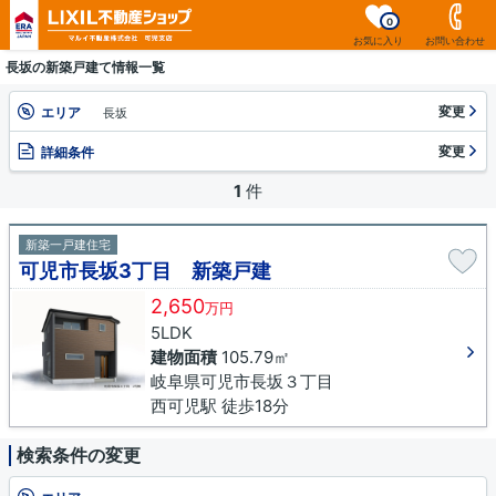
0
お気に入り
お問い合わせ
長坂の新築戸建て情報一覧
変更
エリア
長坂
変更
詳細条件
1
件
新築一戸建住宅
可児市長坂3丁目 新築戸建
2,650
万円
5LDK
建物面積
105.79㎡
岐阜県可児市長坂３丁目
西可児駅 徒歩18分
検索条件の変更