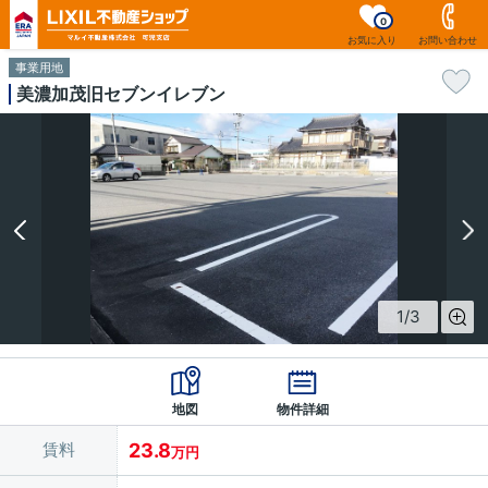
0
お気に入り
お問い合わせ
事業用地
美濃加茂旧セブンイレブン
1
/
3
地図
物件詳細
賃料
23.8
万円