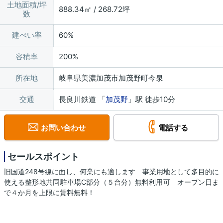
土地面積/坪
888.34㎡ / 268.72坪
数
建ぺい率
60%
容積率
200%
所在地
岐阜県美濃加茂市加茂野町今泉
交通
長良川鉄道 「
加茂野
」駅 徒歩10分
お問い合わせ
電話する
セールスポイント
旧国道248号線に面し、何業にも適します 事業用地として多目的に
使える整形地共同駐車場C部分（５台分）無料利用可 オープン日ま
で４か月を上限に賃料無料！