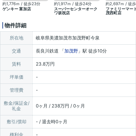
約1,776ｍ / 徒歩23分
約1,917ｍ / 徒歩24分
約2,697ｍ / 徒
ゲンキー 富加店
スーパーセンターオーク
ファミリーマート
ワ坂祝店
茂西町店
物件詳細
所在地
岐阜県美濃加茂市加茂野町今泉
交通
長良川鉄道 「
加茂野
」駅 徒歩10分
賃料
23.8万円
坪単価
管理費
敷金/保証金/
0ヶ月 / 238万円 / 0ヶ月
礼金
敷引/償却
- / 退去時0ヶ月
権利金