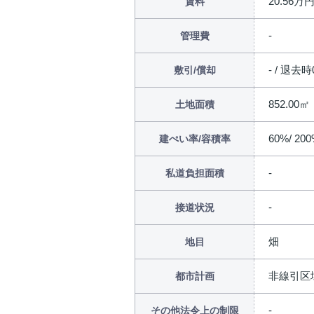
20.56万
賃料
管理費
- / 退去
敷引/償却
852.00㎡
土地面積
60%/ 20
建ぺい率/容積率
私道負担面積
接道状況
畑
地目
非線引区
都市計画
その他法令上の制限