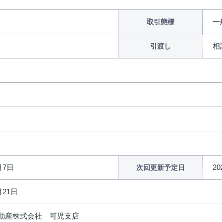
一
取引態様
相
引渡し
月7日
2
次回更新予定日
月21日
動産株式会社 可児支店