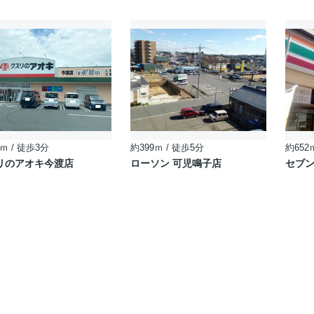
ｍ / 徒歩3分
約399ｍ / 徒歩5分
約652
リのアオキ今渡店
ローソン 可児鳴子店
セブン