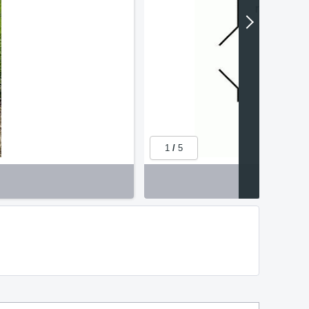
1
/
5