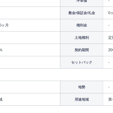
円
坪単価
0ヶ
敷金/保証金/礼金
時0ヶ月
権利金
定
土地権利
0%
2
契約期間
セットバック
地勢
域
第
用途地域