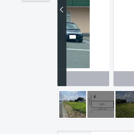
オキ今渡店（約170ｍ）