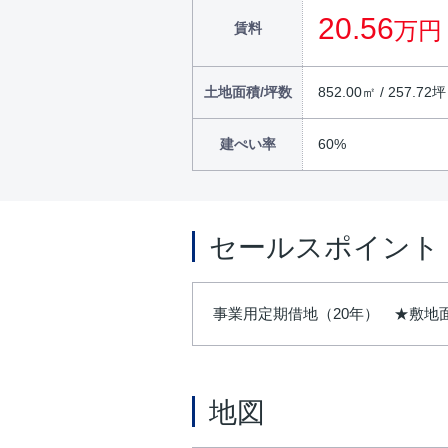
20.56
万円
賃料
土地面積/坪数
852.00㎡ / 257.72坪
建ぺい率
60%
セールスポイント
事業用定期借地（20年） ★敷地面積
地図