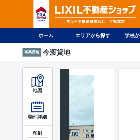
ホーム
エリアから探す
学校か
今渡貸地
事業用地
地図
物件詳細
印刷