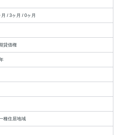
月 / 3ヶ月 / 0ヶ月
期貸借権
0年
一種住居地域