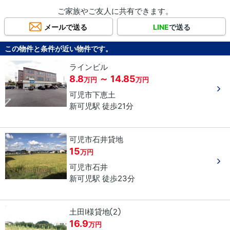
ご家族やご友人に共有できます。
メールで送る
LINE
で送る
この物件と条件が近い物件です。
ラインビル
8.8
～ 14.85
万円
万円
可児市
下恵土
新可児駅 徒歩21分
可児市石井貸地
15
万円
可児市
石井
新可児駅 徒歩23分
土田Ⅰ様貸地②
16.9
万円