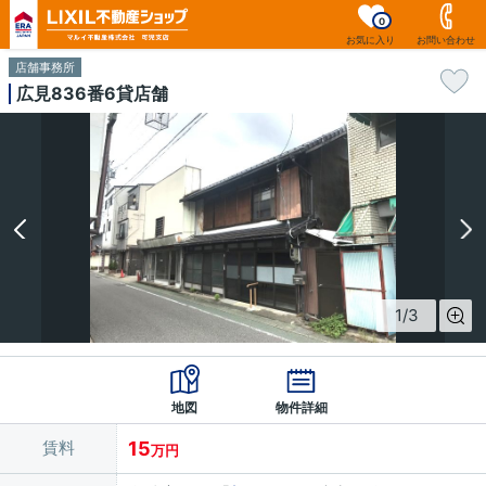
0
お気に入り
お問い合わせ
店舗事務所
広見836番6貸店舗
1
/
3
地図
物件詳細
賃料
15
万円