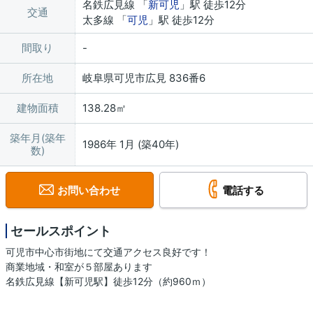
名鉄広見線 「
新可児
」駅 徒歩12分
交通
太多線 「
可児
」駅 徒歩12分
間取り
所在地
岐阜県可児市広見 836番6
建物面積
138.28㎡
築年月(築年
1986年 1月 (築40年)
数)
お問い合わせ
電話する
セールスポイント
可児市中心市街地にて交通アクセス良好です！
商業地域・和室が５部屋あります
名鉄広見線【新可児駅】徒歩12分（約960ｍ）