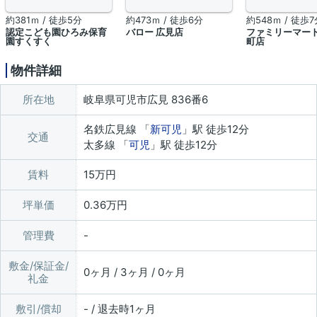
約381ｍ / 徒歩5分
約473ｍ / 徒歩6分
約548ｍ / 徒歩7
認定こども園ひろみ保育
バロー 広見店
ファミリーマート
園すくすく
町店
物件詳細
所在地
岐阜県可児市広見 836番6
名鉄広見線 「
新可児
」駅 徒歩12分
交通
太多線 「
可児
」駅 徒歩12分
賃料
15万円
坪単価
0.36万円
管理費
敷金/保証金/
0ヶ月 / 3ヶ月 / 0ヶ月
礼金
敷引/償却
- / 退去時1ヶ月