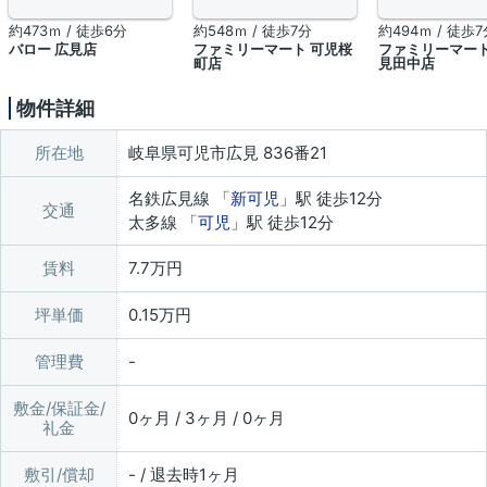
約473ｍ / 徒歩6分
約548ｍ / 徒歩7分
約494ｍ / 徒歩7
バロー 広見店
ファミリーマート 可児桜
ファミリーマート
町店
見田中店
物件詳細
所在地
岐阜県可児市広見 836番21
名鉄広見線 「
新可児
」駅 徒歩12分
交通
太多線 「
可児
」駅 徒歩12分
賃料
7.7万円
坪単価
0.15万円
管理費
敷金/保証金/
0ヶ月 / 3ヶ月 / 0ヶ月
礼金
敷引/償却
- / 退去時1ヶ月