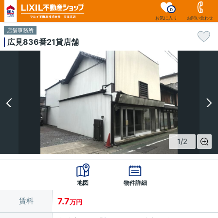
0
お気に入り
お問い合わせ
店舗事務所
広見836番21貸店舗
1
/
2
地図
物件詳細
賃料
7.7
万円