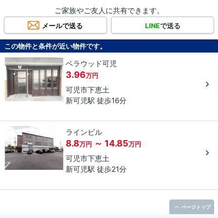
ご家族やご友人に共有できます。
メールで送る
LINE
で送る
この物件と条件が近い物件です。
ベラウッド可児
3.96
万円
可児市
下恵土
新可児駅 徒歩16分
ラインビル
8.8
～ 14.85
万円
万円
可児市
下恵土
新可児駅 徒歩21分
ページトップ