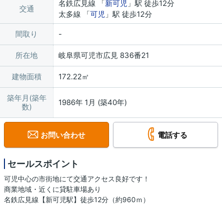
名鉄広見線 「
新可児
」駅 徒歩12分
交通
太多線 「
可児
」駅 徒歩12分
間取り
所在地
岐阜県可児市広見 836番21
建物面積
172.22㎡
築年月(築年
1986年 1月 (築40年)
数)
お問い合わせ
電話する
セールスポイント
可児中心の市街地にて交通アクセス良好です！
商業地域・近くに貸駐車場あり
名鉄広見線【新可児駅】徒歩12分（約960ｍ）