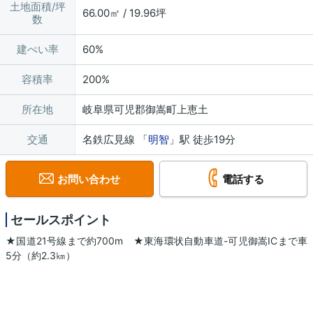
土地面積/坪
66.00㎡ / 19.96坪
数
建ぺい率
60%
容積率
200%
所在地
岐阜県可児郡御嵩町上恵土
交通
名鉄広見線 「
明智
」駅 徒歩19分
お問い合わせ
電話する
セールスポイント
★国道21号線まで約700m ★東海環状自動車道-可児御嵩ICまで車
5分（約2.3㎞）