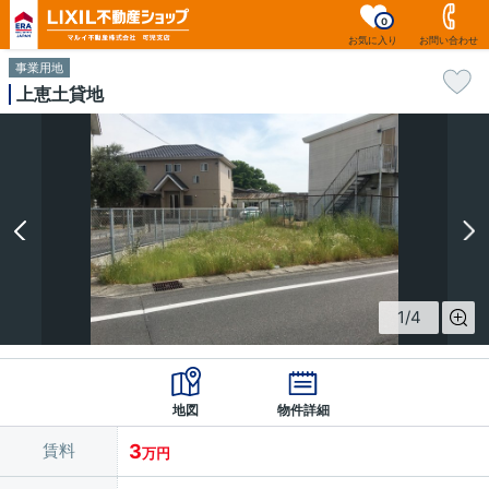
0
お気に入り
お問い合わせ
事業用地
上恵土貸地
1
/
4
地図
物件詳細
賃料
3
万円