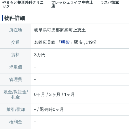
やまもと整形外科クリニ
フレッシュライフ 中恵土
ラスパ御嵩
ック
店
物件詳細
所在地
岐阜県可児郡御嵩町上恵土
交通
名鉄広見線 「
明智
」駅 徒歩19分
賃料
3万円
坪単価
管理費
敷金/保証金/
0ヶ月 / 3ヶ月 / 1ヶ月
礼金
敷引/償却
- / 退去時0ヶ月
権利金