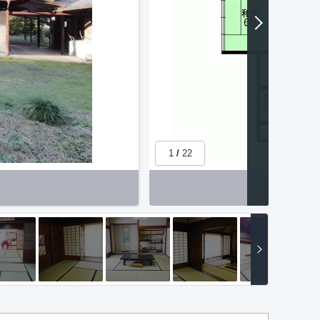
1
/
22