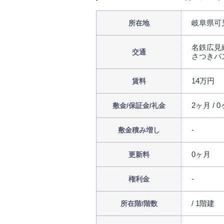
岐阜県可
所在地
名鉄広見
交通
さつきバ
14万円
賃料
2ヶ月 / 0
敷金/保証金/礼金
敷金積み増し
0ヶ月
更新料
権利金
/ 1階建
所在階/階数