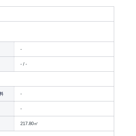
- / -
料
217.80㎡