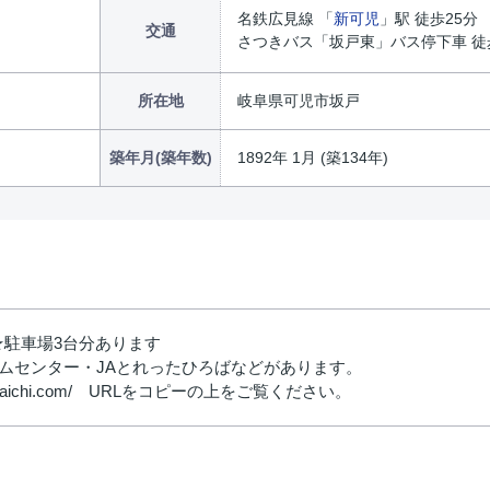
名鉄広見線 「
新可児
」駅 徒歩25分
交通
さつきバス「坂戸東」バス停下車 徒
所在地
岐阜県可児市坂戸
築年月(築年数)
1892年 1月 (築134年)
 ★駐車場3台分あります
ムセンター・JAとれったひろばなどがあります。
.peraichi.com/ URLをコピーの上をご覧ください。