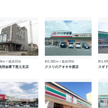
56ｍ / 徒歩22分
約1,581ｍ / 徒歩20分
約1,43
信用金庫下恵土支店
クスリのアオキ今渡店
スギド