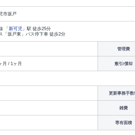
児市坂戸
線 「
新可児
」駅 徒歩25分
ス「坂戸東」バス停下車 徒歩2分
管理費
ヶ月 / 1ヶ月
敷引/償却
更新事務手数
雑費
専有面積