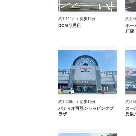
約1,111ｍ / 徒歩14分
約499
DCM可児店
ホー
戸店
約1,206ｍ / 徒歩16分
約803
パティオ可児ショッピングプ
スー
ラザ
児坂