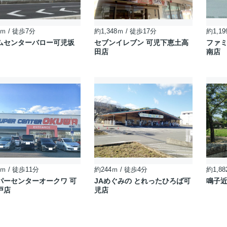
ｍ / 徒歩7分
約1,348ｍ / 徒歩17分
約1,19
ムセンターバロー可児坂
セブンイレブン 可児下恵土高
ファミ
田店
南店
ｍ / 徒歩11分
約244ｍ / 徒歩4分
約1,88
パーセンターオークワ 可
JAめぐみの とれったひろば可
鳴子
戸店
児店