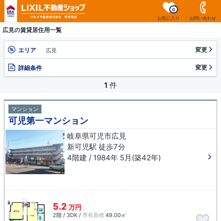
0
お気に入り
お問い合わせ
広見の賃貸居住用一覧
変更
エリア
広見
変更
詳細条件
1
件
マンション
可児第一マンション
岐阜県可児市広見
新可児駅 徒歩7分
4階建 / 1984年 5月(築42年)
5.2
万円
2階 / 3DK /
専有面積
49.00㎡