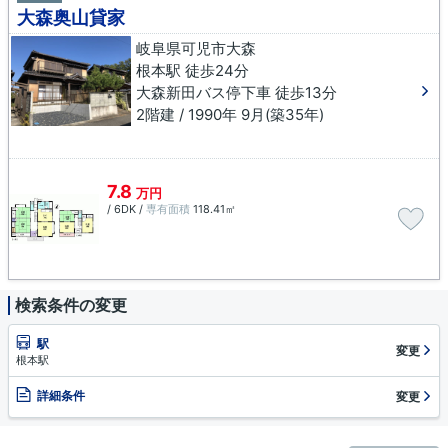
大森奥山貸家
岐阜県可児市大森
根本駅 徒歩24分
大森新田バス停下車 徒歩13分
2階建 / 1990年 9月(築35年)
7.8
万円
/ 6DK /
専有面積
118.41㎡
検索条件の変更
駅
変更
根本駅
詳細条件
変更