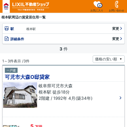
0
お気に入り
お問い合わせ
根本駅周辺の賃貸居住用一覧
変更
駅
根本駅
変更
詳細条件
3
件
1～3件表示 /3件
一戸建
可児市大森O邸貸家
岐阜県可児市大森
根本駅 徒歩18分
2階建 / 1992年 4月(築34年)
5
万円