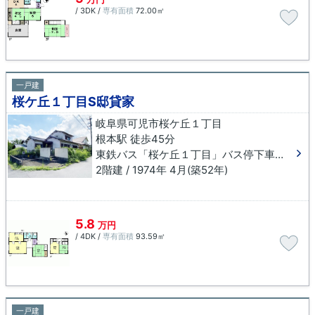
/ 3DK /
専有面積
72.00㎡
一戸建
桜ケ丘１丁目S邸貸家
岐阜県可児市桜ケ丘１丁目
根本駅 徒歩45分
東鉄バス「桜ケ丘１丁目」バス停下車 徒歩3分
2階建 / 1974年 4月(築52年)
5.8
万円
/ 4DK /
専有面積
93.59㎡
一戸建