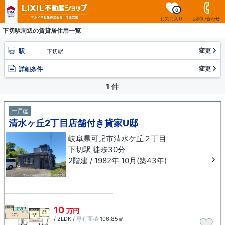
0
お気に入り
お問い合わせ
下切駅周辺の賃貸居住用一覧
変更
駅
下切駅
変更
詳細条件
1
件
一戸建
清水ヶ丘2丁目店舗付き貸家U邸
岐阜県可児市清水ケ丘２丁目
下切駅 徒歩30分
2階建 / 1982年 10月(築43年)
10
万円
/ 2LDK /
専有面積
106.85㎡