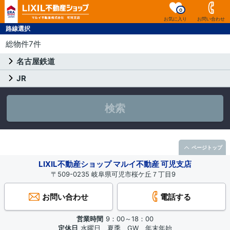
0
お気に入り
お問い合わせ
路線選択
総物件7件
名古屋鉄道
JR
検索
ページトップ
LIXIL不動産ショップ マルイ不動産 可児支店
〒509-0235 岐阜県可児市桜ケ丘７丁目9
お問い合わせ
電話する
営業時間
9：00～18：00
定休日
水曜日、夏季、GW、年末年始