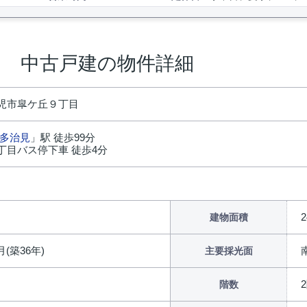
目 中古戸建の物件詳細
児市皐ケ丘９丁目
多治見
」駅 徒歩99分
丁目バス停下車 徒歩4分
円
2
建物面積
月(築36年)
主要採光面
階数