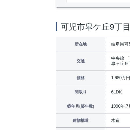
可児市皐ケ丘9丁
岐阜県可
所在地
中央線 「
交通
皐ヶ丘９
1,980万
価格
6LDK
間取り
1990年 7
築年月(築年数)
木造
建物構造