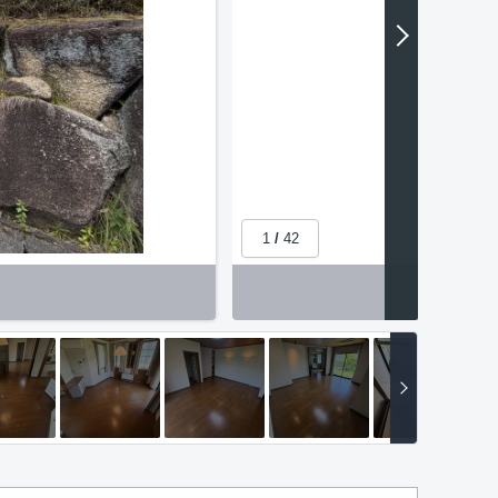
1
/
42