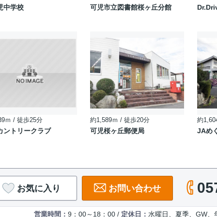
児中学校
可児市立図書館桜ヶ丘分館
Dr.
39ｍ / 徒歩25分
約1,589ｍ / 徒歩20分
約1,60
カントリークラブ
可児桜ヶ丘郵便局
JAめ
05
お気に入り
お問い合わせ
営業時間：
9：00～18：00 /
定休日：
水曜日、夏季、GW、