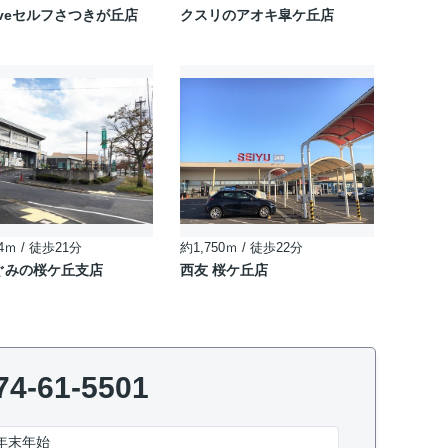
Driveセルフさつきが丘店
クスリのアオキ皐ケ丘店
4ｍ / 徒歩21分
約1,750ｍ / 徒歩22分
ぐみの桜ケ丘支店
西友 桜ケ丘店
74-61-5501
年末年始