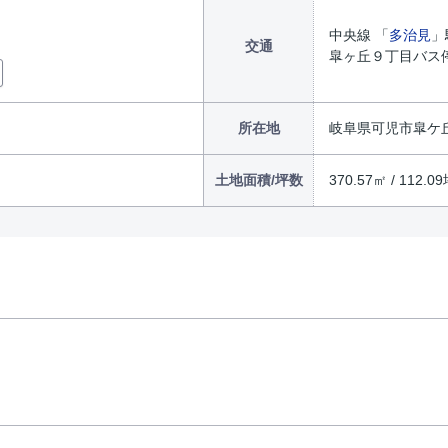
中央線 「
多治見
」
交通
皐ヶ丘９丁目バス停
所在地
岐阜県可児市皐ケ
土地面積/坪数
370.57㎡ / 112.0