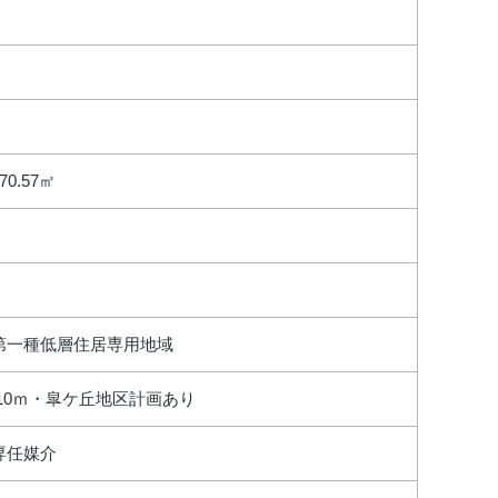
70.57㎡
第一種低層住居専用地域
10ｍ・皐ケ丘地区計画あり
専任媒介