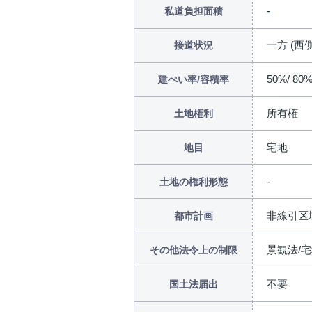
私道負担面積
一方 (西側
接道状況
50%/ 80
建ぺい率/容積率
所有権
土地権利
宅地
地目
土地の権利形態
非線引区
都市計画
景観法/
その他法令上の制限
不要
国土法届出