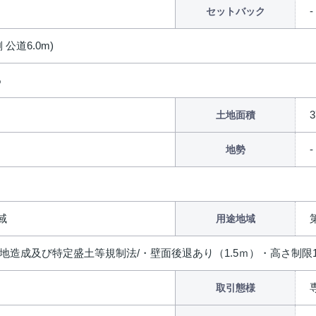
セットバック
 公道6.0m)
%
3
土地面積
地勢
域
用途地域
宅地造成及び特定盛土等規制法/・壁面後退あり（1.5ｍ）・高さ制限
取引態様