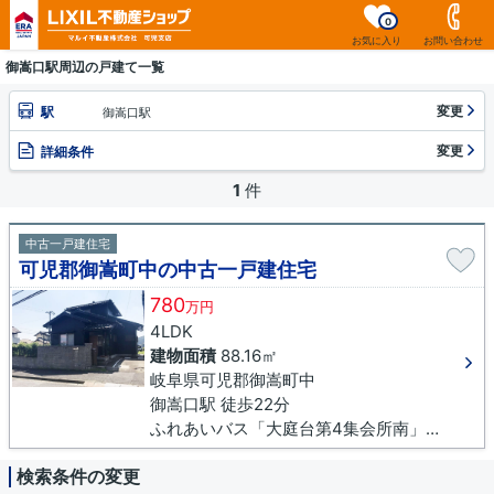
0
お気に入り
お問い合わせ
御嵩口駅周辺の戸建て一覧
変更
駅
御嵩口駅
変更
詳細条件
1
件
中古一戸建住宅
可児郡御嵩町中の中古一戸建住宅
780
万円
4LDK
建物面積
88.16㎡
岐阜県可児郡御嵩町中
御嵩口駅 徒歩22分
ふれあいバス「大庭台第4集会所南」バス停下車 徒歩3分
検索条件の変更