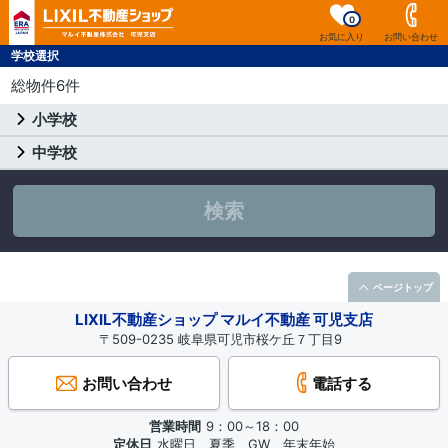
0
お気に入り
お問い合わせ
学校選択
総物件6件
小学校
中学校
検索
ページトップ
LIXIL不動産ショップ マルイ不動産 可児支店
〒509-0235 岐阜県可児市桜ケ丘７丁目9
お問い合わせ
電話する
営業時間
9：00～18：00
定休日
水曜日、夏季、GW、年末年始