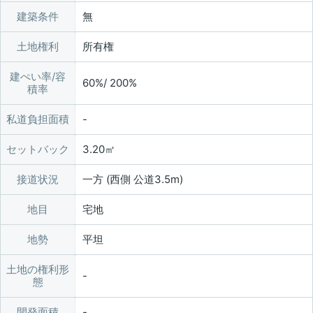
建築条件
無
土地権利
所有権
建ぺい率/容
60%/ 200%
積率
私道負担面積
セットバック
3.20㎡
接道状況
一方 (西側 公道3.5m)
地目
宅地
地勢
平坦
土地の権利形
態
開発面積