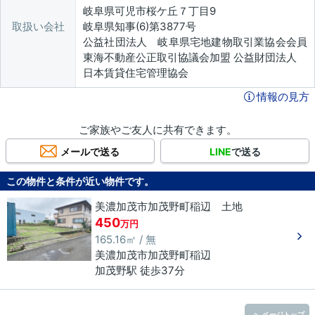
岐阜県可児市桜ケ丘７丁目9
取扱い会社
岐阜県知事(6)第3877号
公益社団法人 岐阜県宅地建物取引業協会会員
東海不動産公正取引協議会加盟 公益財団法人
日本賃貸住宅管理協会
情報の見方
ご家族やご友人に共有できます。
メールで送る
LINE
で送る
この物件と条件が近い物件です。
美濃加茂市加茂野町稲辺 土地
450
万円
165.16㎡ / 無
美濃加茂市
加茂野町稲辺
加茂野駅 徒歩37分
ページトップ