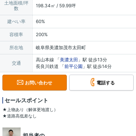
土地面積/坪
198.34㎡ / 59.99坪
数
建ぺい率
60%
容積率
200%
所在地
岐阜県美濃加茂市太田町
高山本線 「
美濃太田
」駅 徒歩13分
交通
長良川鉄道 「
前平公園
」駅 徒歩14分
お問い合わせ
電話する
セールスポイント
★上物あり（解体更地渡し）
★道路高低差なし
担当者の