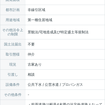
都市計画
非線引区域
用途地域
第一種住居地域
その他法令上
景観法/宅地造成及び特定盛土等規制法
の制限
国土法届出
不要
取引態様
仲介
現況
古家あり
引渡し
相談
設備条件
公共下水 / 公営水道 / プロパンガス
その他条件
・前面道路は幅員4未満の法定外道路となって