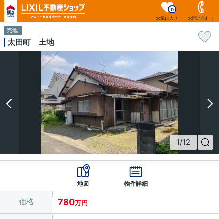
0
お気に入り
お問い合わせ
売地
太田町 土地
1
/
12
地図
物件詳細
価格
780
万円