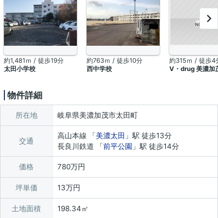
約1,481ｍ / 徒歩19分
約763ｍ / 徒歩10分
約315ｍ / 徒歩4
太田小学校
西中学校
V・drug 美濃
物件詳細
所在地
岐阜県美濃加茂市太田町
高山本線 「
美濃太田
」駅 徒歩13分
交通
長良川鉄道 「
前平公園
」駅 徒歩14分
価格
780万円
坪単価
13万円
土地面積
198.34㎡