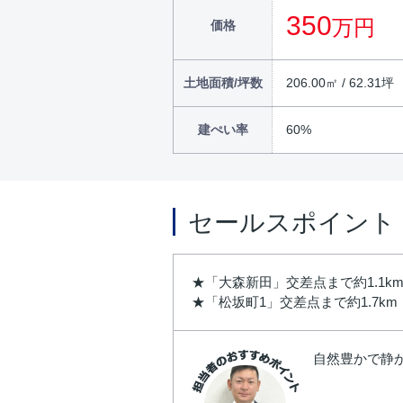
350
万円
価格
土地面積/坪数
206.00㎡ / 62.31坪
建ぺい率
60%
セールスポイント
★「大森新田」交差点まで約1.1k
★「松坂町1」交差点まで約1.7km
自然豊かで静