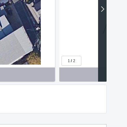
1
/
2