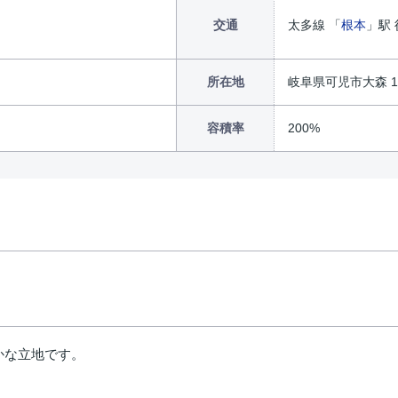
交通
太多線 「
根本
」駅 
所在地
岐阜県可児市大森 15
容積率
200%
m
かな立地です。