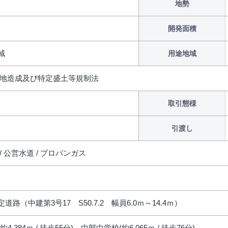
地勢
開発面積
域
用途地域
宅地造成及び特定盛土等規制法
取引態様
引渡し
/ 公営水道 / プロパンガス
道路（中建第3号17 S50.7.2 幅員6.0ｍ～14.4ｍ）
4,384ｍ / 徒歩55分)、中部中学校(約6,065ｍ / 徒歩76分)