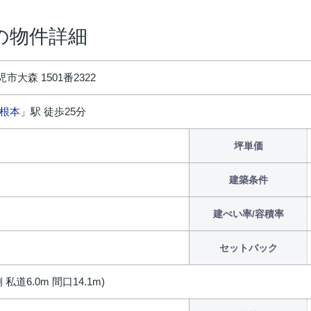
の物件詳細
市大森 1501番2322
根本
」駅 徒歩25分
坪単価
建築条件
建ぺい率/容積率
セットバック
 私道6.0m 間口14.1m)