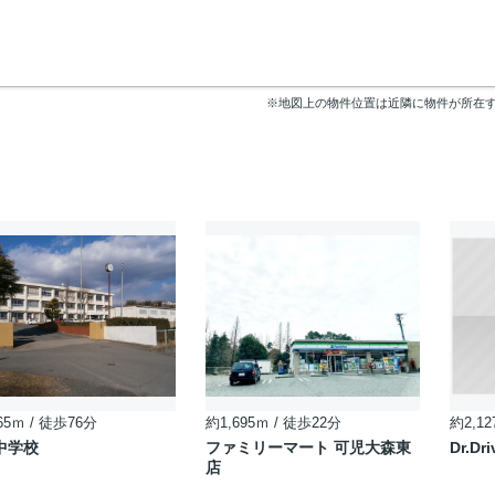
※地図上の物件位置は近隣に物件が所在
65ｍ / 徒歩76分
約1,695ｍ / 徒歩22分
約2,12
中学校
ファミリーマート 可児大森東
Dr.
店