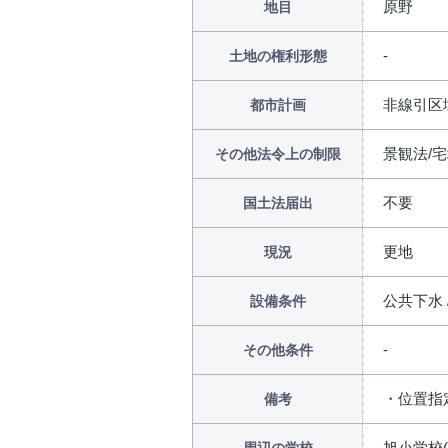
原野
地目
土地の権利形態
非線引区
都市計画
景観法/
その他法令上の制限
不要
国土法届出
更地
現況
公共下水 
設備条件
その他条件
・位置指定
備考
旭小学校(約